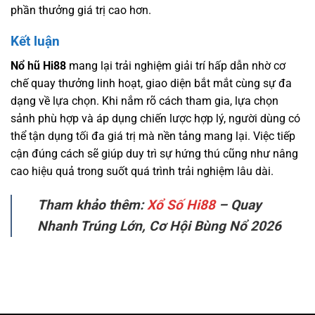
phần thưởng giá trị cao hơn.
Kết luận
Nổ hũ Hi88
mang lại trải nghiệm giải trí hấp dẫn nhờ cơ
chế quay thưởng linh hoạt, giao diện bắt mắt cùng sự đa
dạng về lựa chọn. Khi nắm rõ cách tham gia, lựa chọn
sảnh phù hợp và áp dụng chiến lược hợp lý, người dùng có
thể tận dụng tối đa giá trị mà nền tảng mang lại. Việc tiếp
cận đúng cách sẽ giúp duy trì sự hứng thú cũng như nâng
cao hiệu quả trong suốt quá trình trải nghiệm lâu dài.
Tham khảo thêm:
Xổ Số Hi88
– Quay
Nhanh Trúng Lớn, Cơ Hội Bùng Nổ 2026