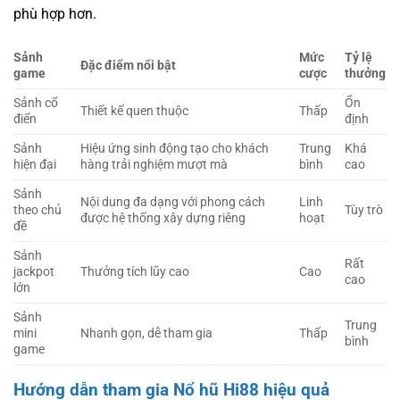
phù hợp hơn.
Sảnh
Mức
Tỷ lệ
Đặc điểm nổi bật
game
cược
thưởng
Sảnh cổ
Ổn
Thiết kế quen thuộc
Thấp
điển
định
Sảnh
Hiệu ứng sinh động tạo cho khách
Trung
Khá
hiện đại
hàng trải nghiệm mượt mà
bình
cao
Sảnh
Nội dung đa dạng với phong cách
Linh
theo chủ
Tùy trò
được hệ thống xây dựng riêng
hoạt
đề
Sảnh
Rất
jackpot
Thưởng tích lũy cao
Cao
cao
lớn
Sảnh
Trung
mini
Nhanh gọn, dễ tham gia
Thấp
bình
game
Hướng dẫn tham gia Nổ hũ Hi88 hiệu quả