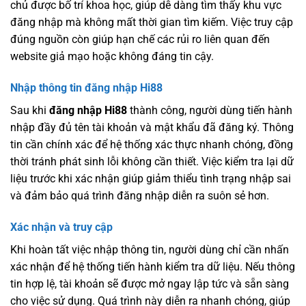
chủ được bố trí khoa học, giúp dễ dàng tìm thấy khu vực
đăng nhập mà không mất thời gian tìm kiếm. Việc truy cập
đúng nguồn còn giúp hạn chế các rủi ro liên quan đến
website giả mạo hoặc không đáng tin cậy.
Nhập thông tin đăng nhập Hi88
Sau khi
đăng nhập Hi88
thành công, người dùng tiến hành
nhập đầy đủ tên tài khoản và mật khẩu đã đăng ký. Thông
tin cần chính xác để hệ thống xác thực nhanh chóng, đồng
thời tránh phát sinh lỗi không cần thiết. Việc kiểm tra lại dữ
liệu trước khi xác nhận giúp giảm thiểu tình trạng nhập sai
và đảm bảo quá trình đăng nhập diễn ra suôn sẻ hơn.
Xác nhận và truy cập
Khi hoàn tất việc nhập thông tin, người dùng chỉ cần nhấn
xác nhận để hệ thống tiến hành kiểm tra dữ liệu. Nếu thông
tin hợp lệ, tài khoản sẽ được mở ngay lập tức và sẵn sàng
cho việc sử dụng. Quá trình này diễn ra nhanh chóng, giúp