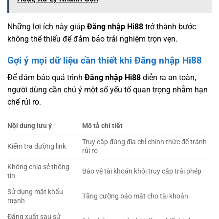
Những lợi ích này giúp
Đăng nhập Hi88
trở thành bước
không thể thiếu để đảm bảo trải nghiệm trọn vẹn.
Gợi ý mọi dữ liệu cần thiết khi Đăng nhập Hi88
Để đảm bảo quá trình
Đăng nhập Hi88
diễn ra an toàn,
người dùng cần chú ý một số yếu tố quan trọng nhằm hạn
chế rủi ro.
Nội dung lưu ý
Mô tả chi tiết
Truy cập đúng địa chỉ chính thức để tránh
Kiểm tra đường link
rủi ro
Không chia sẻ thông
Bảo vệ tài khoản khỏi truy cập trái phép
tin
Sử dụng mật khẩu
Tăng cường bảo mật cho tài khoản
mạnh
Đăng xuất sau sử