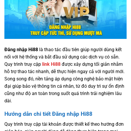
Đăng nhập Hi88
là thao tác đầu tiên giúp người dùng kết
nối với hệ thống và bắt đầu sử dụng các dịch vụ có sẵn.
Quy trình truy cập
link Hi88
được xây dựng tối giản nhằm
hỗ trợ thao tác nhanh, dễ thực hiện ngay cả với người mới.
Song song đó, nền tảng áp dụng công nghệ bảo mật hiện
đại giúp bảo vệ thông tin cá nhân, từ đó duy trì sự ổn định
cũng như độ an toàn trong suốt quá trình trải nghiệm lâu
dài.
Hướng dẫn chi tiết Đăng nhập Hi88
Quy trình truy cập tài khoản được thiết kế theo hướng đơn