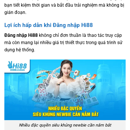
bạn tiết kiệm thời gian và bắt đầu trải nghiệm mà không bị
gián đoạn.
Lợi ích hấp dẫn khi Đăng nhập Hi88
Đăng nhập Hi88
không chỉ đơn thuần là thao tác truy cập
mà còn mang lại nhiều giá trị thiết thực trong quá trình sử
dụng hệ thống.
Nhiều đặc quyền siêu khủng newbie cần nắm bắt