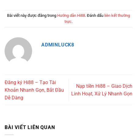
Bài viết này được đăng trong
Hướng dẫn Hi88
. Đánh dấu
liên kết thường
trực
.
ADMINLUCK8
Đăng ký Hi88 – Tạo Tài
Nạp tiền Hi88 – Giao Dịch
Khoản Nhanh Gọn, Bắt Đầu
Linh Hoạt, Xử Lý Nhanh Gọn
Dễ Dàng
BÀI VIẾT LIÊN QUAN