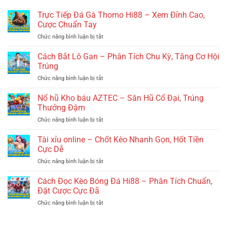
Trực Tiếp Đá Gà Thomo Hi88 – Xem Đỉnh Cao,
Cược Chuẩn Tay
ở
Chức năng bình luận bị tắt
Trực
Tiếp
Cách Bắt Lô Gan – Phân Tích Chu Kỳ, Tăng Cơ Hội
Đá
Trúng
Gà
ở
Chức năng bình luận bị tắt
Thomo
Cách
Hi88
Bắt
Nổ hũ Kho báu AZTEC – Săn Hũ Cổ Đại, Trúng
–
Lô
Xem
Thưởng Đậm
Gan
Đỉnh
ở
Chức năng bình luận bị tắt
–
Cao,
Nổ
Phân
Cược
hũ
Tài xỉu online – Chốt Kèo Nhanh Gọn, Hốt Tiền
Tích
Chuẩn
Kho
Chu
Cực Dễ
Tay
báu
Kỳ,
ở
Chức năng bình luận bị tắt
AZTEC
Tăng
Tài
–
Cơ
xỉu
Cách Đọc Kèo Bóng Đá Hi88 – Phân Tích Chuẩn,
Săn
Hội
online
Hũ
Đặt Cược Cực Đã
Trúng
–
Cổ
ở
Chức năng bình luận bị tắt
Chốt
Đại,
Cách
Kèo
Trúng
Đọc
Nhanh
Thưởng