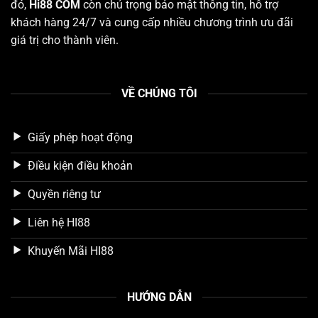
đó,
Hi88 COM
còn chú trọng bảo mật thông tin, hỗ trợ
khách hàng 24/7 và cung cấp nhiều chương trình ưu đãi
giá trị cho thành viên.
VỀ CHÚNG TÔI
Giấy phép hoạt động
Điều kiện điều khoản
Quyền riêng tư
Liên hệ HI88
Khuyến Mãi HI88
HƯỚNG DẪN